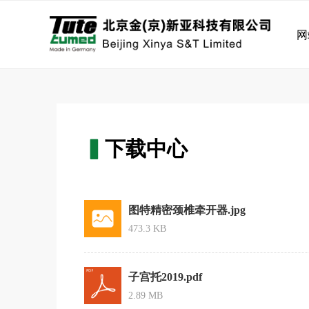
网
▍
下载中心
图特精密颈椎牵开器.jpg
473.3 KB
子宫托2019.pdf
2.89 MB