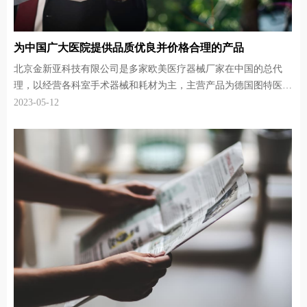
为中国广大医院提供品质优良并价格合理的产品
北京金新亚科技有限公司是多家欧美医疗器械厂家在中国的总代
理，以经营各科室手术器械和耗材为主，主营产品为德国图特医疗
器械公司(Tumed GmbH)生产的高精密手术器械。德国图特公司是
2023-05-12
美国知名品牌匹林微克手术器械公司（Pilling）高端产品线在德国
的指定生产商，具有大批量供应国际市场的雄厚实力。多年来，德
国图特公司一直以最先进的技术和最精湛、严谨的德国工艺为中国
医院提供最高质量的德国制造手术器械。