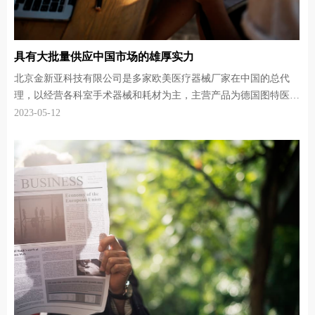
具有大批量供应中国市场的雄厚实力
北京金新亚科技有限公司是多家欧美医疗器械厂家在中国的总代
理，以经营各科室手术器械和耗材为主，主营产品为德国图特医疗
器械公司(Tumed GmbH)生产的高精密手术器械。德国图特公司是
2023-05-12
美国知名品牌匹林微克手术器械公司（Pilling）高端产品线在德国
的指定生产商，具有大批量供应中国市场的雄厚实力。多年来，德
国图特公司一直以最先进的技术和最精湛、严谨的德国工艺为中国
医院提供最高质量的德国制造手术器械。