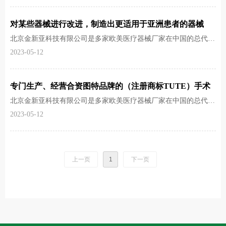
美国知名品牌匹林微克手术器械公司（Pilling）高端产品线在德国
的指定生产商，具有大批量供应国际市场的雄厚实力。多年来，德
对某些器械进行改进，制造出更适用于亚洲患者的器械
国图特公司一直以最先进的技术和最精湛、严谨的德国工艺为中国
医院提供最高质量的德国制造手术器械。
北京金新亚科技有限公司是多家欧美医疗器械厂家在中国的总代
理，以经营各科室手术器械和耗材为主，主营产品为德国图特医疗
2023-05-12
器械公司(Tumed GmbH)生产的高精密手术器械。德国图特公司是
美国知名品牌匹林微克手术器械公司（Pilling）高端产品线在德国
的指定生产商，具有大批量供应国际市场的雄厚实力。多年来，德
专门生产、经营合资图特品牌的（注册商标TUTE）手术
国图特公司一直以最先进的技术和最精湛、严谨的德国工艺为中国
医院提供最高质量的德国制造手术器械。
器械
北京金新亚科技有限公司是多家欧美医疗器械厂家在中国的总代
理，以经营各科室手术器械和耗材为主，主营产品为德国图特医疗
2023-05-12
器械公司(Tumed GmbH)生产的高精密手术器械。德国图特公司是
美国知名品牌匹林微克手术器械公司（Pilling）高端产品线在德国
的指定生产商，具有大批量供应国际市场的雄厚实力。多年来，德
国图特公司一直以最先进的技术和最精湛、严谨的德国工艺为中国
上一页
1
下一页
医院提供最高质量的德国制造手术器械。