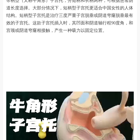
带柄型（又称牛角形）子宫托，分短柄和长柄两种，可根据患者阴
道长度选择。大部分情况下，短柄型子宫托更适合中国女性的人体
结构。短柄型子宫托是治疗三度严重子宫脱垂或阴道穹窿脱垂最有
效的子宫托。这款子宫托插入时，其凹面和阴道轴行程90度角，和
宫颈或阴道穹窿相接触，产生一种吸力以固定位置。