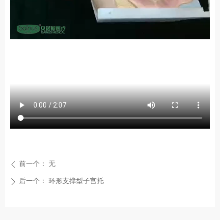
前一个：
无
ꄴ
后一个：
环形支撑型子宫托
ꄲ