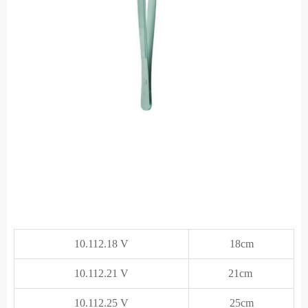
10.112.18 V
18cm
10.112.21 V
21cm
10.112.25 V
25cm