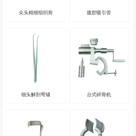
尖头精细组织剪
腹腔吸引管
细头解剖弯镊
台式碎骨机