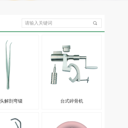
끠
头解剖弯镊
台式碎骨机