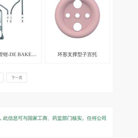
钳-DE BAKEY-
环形支撑型子宫托
SATINSKY
下一页
，此信息可与国家工商、药监部门核实。任何公司