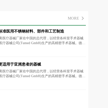
MORE
넲
标准医用不锈钢材料、部件和工艺制造
美医疗器械厂家在中国的总代理，以经营各科室手术器械
器械公司(Tumed GmbH)生产的高精密手术器械。德国
术器械公司（Pilling）高端产品线在德国的指定生产商，
力。多年来，德国图特公司一直以最先进的技术和最精
供最高质量的德国制造手术器械。
更适用于亚洲患者的器械
美医疗器械厂家在中国的总代理，以经营各科室手术器械
器械公司(Tumed GmbH)生产的高精密手术器械。德国
术器械公司（Pilling）高端产品线在德国的指定生产商，
力。多年来，德国图特公司一直以最先进的技术和最精
供最高质量的德国制造手术器械。